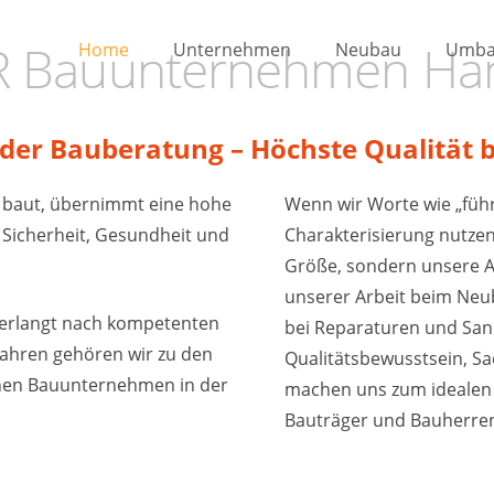
 Bauunternehmen Ha
Home
Unternehmen
Neubau
Umb
n der Bauberatung – Höchste Qualität
 baut, übernimmt eine hohe
Wenn wir Worte wie „füh
 Sicherheit, Gesundheit und
Charakterisierung nutzen
Größe, sondern unsere A
unserer Arbeit beim Ne
verlangt nach kompetenten
bei Reparaturen und San
 Jahren gehören wir zu den
Qualitätsbewusstsein, S
hen Bauunternehmen in der
machen uns zum idealen P
Bauträger und Bauherre