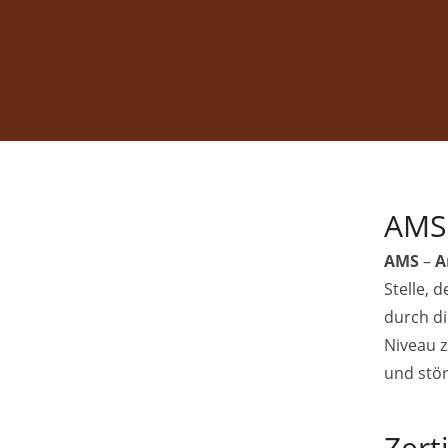
AMS 
AMS
–
A
Stelle, 
durch d
Niveau z
und stör
Zert