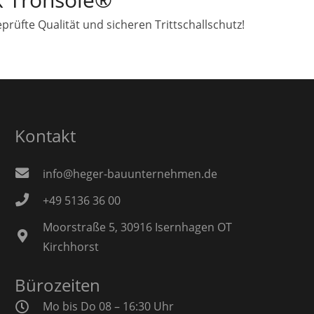
eprüfte Qualität und sicheren Trittschallschutz!
Kontakt
info@heger-bauunternehmen.de
+49 5136 36 00
Moorstraße 5, 30916 Isernhagen OT
Kirchhorst
Bürozeiten
Mo bis Do 08 – 16:30 Uhr