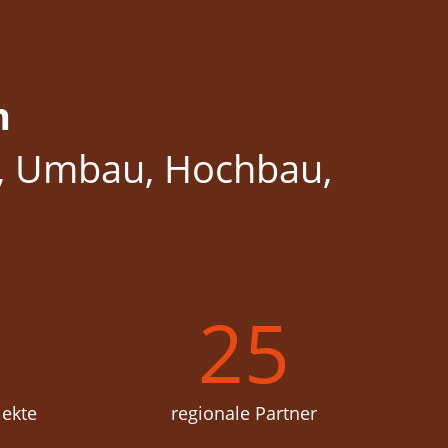
n
u, Umbau, Hochbau,
0
25
jekte
regionale Partner