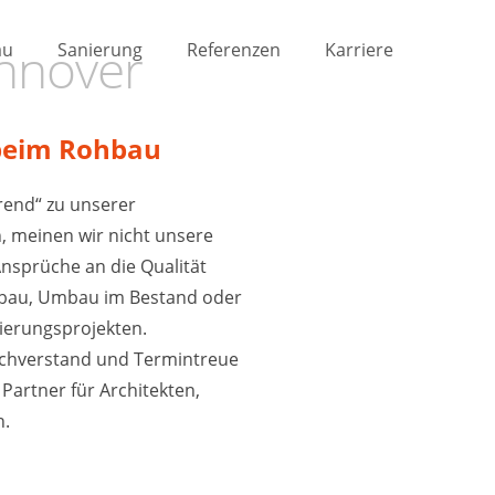
nnover
au
Sanierung
Referenzen
Karriere
 beim Rohbau
rend“ zu unserer
, meinen wir nicht unsere
nsprüche an die Qualität
ubau, Umbau im Bestand oder
ierungsprojekten.
achverstand und Termintreue
artner für Architekten,
n.